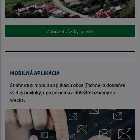
Zobraziť všetky galérie
MOBILNÁ APLIKÁCIA
Stiahnite si mobilnú aplikáciu obce (Pichne) a dostaňte
všetky
novinky
,
upozornenia
a
dôležité oznamy
do
vrecka.