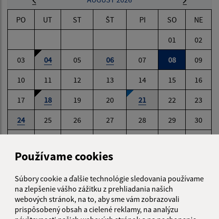
PO
UT
ST
ŠT
PI
SO
NE
01
02
03
04
05
06
07
08
09
10
11
12
13
14
15
16
17
18
19
20
21
22
23
24
25
26
27
28
29
30
31
Používame cookies
Sobota, 8. august 2026
Súbory cookie a ďalšie technológie sledovania používame
Meniny má Oskár
na zlepšenie vášho zážitku z prehliadania našich
webových stránok, na to, aby sme vám zobrazovali
prispôsobený obsah a cielené reklamy, na analýzu
POČASIE