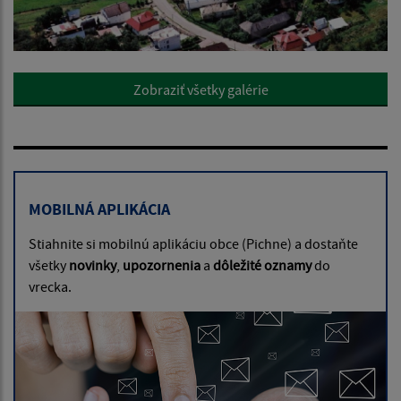
Zobraziť všetky galérie
MOBILNÁ APLIKÁCIA
Stiahnite si mobilnú aplikáciu obce (Pichne) a dostaňte
všetky
novinky
,
upozornenia
a
dôležité oznamy
do
vrecka.