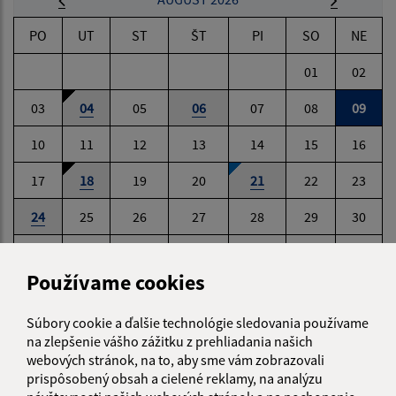
PO
UT
ST
ŠT
PI
SO
NE
01
02
03
04
05
06
07
08
09
10
11
12
13
14
15
16
17
18
19
20
21
22
23
24
25
26
27
28
29
30
31
Používame cookies
Nedeľa, 9. august 2026
Súbory cookie a ďalšie technológie sledovania používame
Meniny má Ľubomíra
na zlepšenie vášho zážitku z prehliadania našich
webových stránok, na to, aby sme vám zobrazovali
prispôsobený obsah a cielené reklamy, na analýzu
POČASIE