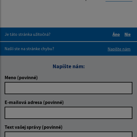
Je táto stránka užitočná?
Áno
Nie
Boli tieto 
Boli 
Našli ste na stránke chybu?
Napíšte nám
Napíšte nám:
Meno (povinné)
E-mailová adresa (povinné)
Text vašej správy (povinné)