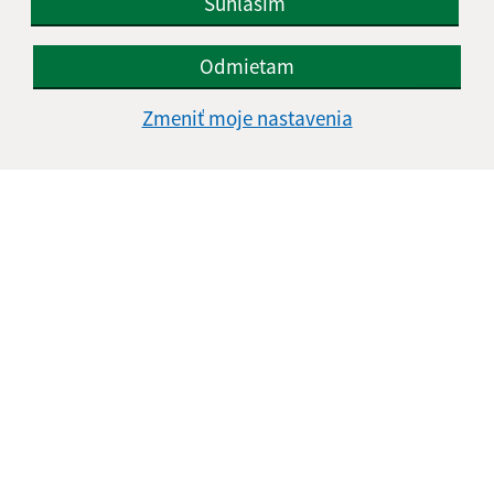
Súhlasím
Odmietam
Zmeniť moje nastavenia
Informácie o stránke:
Vyhlásenie o prístupnosti
Autorské práva
Ochrana osobných údajov
Navigácia:
Vytlačiť aktuálnu stránku
Mapa stránok