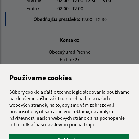
Štvrtok:
08:00 - 12:00
12:30 - 15:00
Piatok:
08:00 - 12:00
Obedňajšia prestávka:
12:00 - 12:30
Kontakt:
Obecný úrad Pichne
Pichne 27
069 01 Snina
Používame cookies
info@pichne.sk
+421 57 768 11 84
Súbory cookie a ďalšie technológie sledovania používame
na zlepšenie vášho zážitku z prehliadania našich
IČO: 00323411
webových stránok, na to, aby sme vám zobrazovali
prispôsobený obsah a cielené reklamy, na analýzu
návštevnosti našich webových stránok a na pochopenie
toho, odkiaľ naši návštevníci prichádzajú.