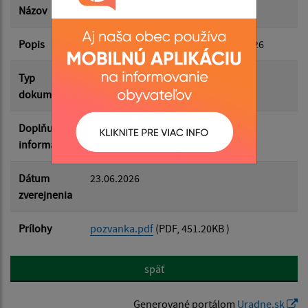
Názov
Pozvánka na obecné zastupiteľstvo
Popis
Obecné zastupiteľstvo dňa 26.05.2026
Filtrovať
Reset
Typ
Zasadnutia OZ
dokumentu
Doplňujúce
informácie
Dátum
23.06.2026
zverejnenia
Prílohy
pozvanka.pdf
(PDF, 451.20KB )
späť
Generované portálom
Uradne.sk