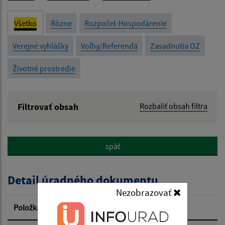
Všetko
Rôzne
Rozpočet-Hospodárenie
Verejné vyhlášky
Voľby/Referendá
Zasadnutia OZ
Životné prostredie
Filtrovať obsah
Rozbaliť obsah filtra
Názov:
späť
Popis:
Detail úradného dokumentu
Dátum zverejnenia od:
Nezobrazovať
Položka
Informácia
Dátum zverejnenia do: