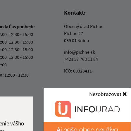
Kontakt:
Obecný úrad Pichne
beda
Čas poobede
Pichne 27
2:00
12:30 - 15:00
069 01 Snina
2:00
12:30 - 15:00
2:00
12:30 - 15:00
info@pichne.sk
2:00
12:30 - 15:00
+421 57 768 11 84
2:00
IČO: 00323411
ka:
12:00 - 12:30
Nezobrazovať
enie vášho
ám