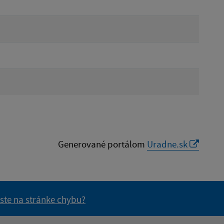
Generované portálom
Uradne.sk
 ste na stránke chybu?
vás užitočné?
e pre vás užitočné?