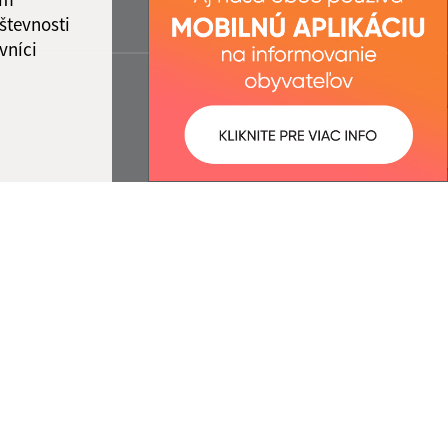
števnosti
vníci
ované:
Správca obsahu: