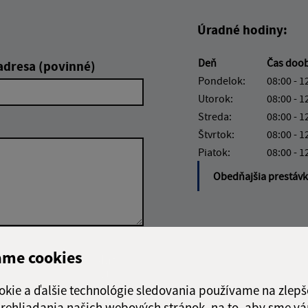
Úradné hodiny:
Deň
Čas doo
adresa (povinné)
Pondelok:
08:00 - 1
Utorok:
08:00 - 1
Streda:
08:00 - 1
Štvrtok:
08:00 - 1
Piatok:
08:00 - 1
Obedňajšia prestáv
ame cookies
Google reCaptcha Response
Odoslať
ch
správu
okie a ďalšie technológie sledovania používame na zlepš
 prehliadania našich webových stránok, na to, aby sme v