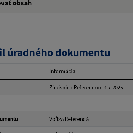
ovať obsah
:
Popis:
zverejnenia do:
il úradného dokumentu
ovať
Informácia
Zápisnica Referendum 4.7.2026
kumentu
Voľby/Referendá