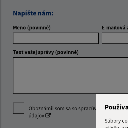
Napíšte nám:
Meno (povinné)
E-mailová 
Text vašej správy (povinné)
Použív
Oboznámil som sa so
spracúvaním osobný
údajov
Súbory co
zážitku z