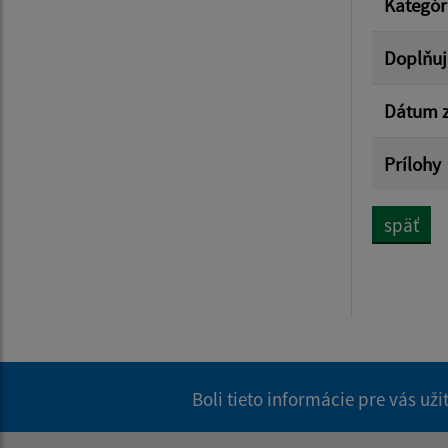
Kategór
Doplňuj
Dátum z
Prílohy
späť
Boli tieto informácie pre vás už