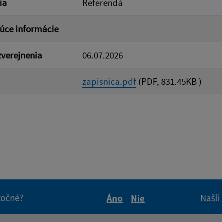
ia
Referendá
úce informácie
verejnenia
06.07.2026
zapisnica.pdf
(PDF, 831.45KB )
itočné?
Našli
Áno
Nie
Boli tieto informácie pre 
Boli tieto informáci