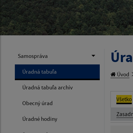
Úra
Samospráva
Úradná tabuľa
Úvod
Úradná tabuľa archív
Všetko
Obecný úrad
Zasadn
Úradné hodiny