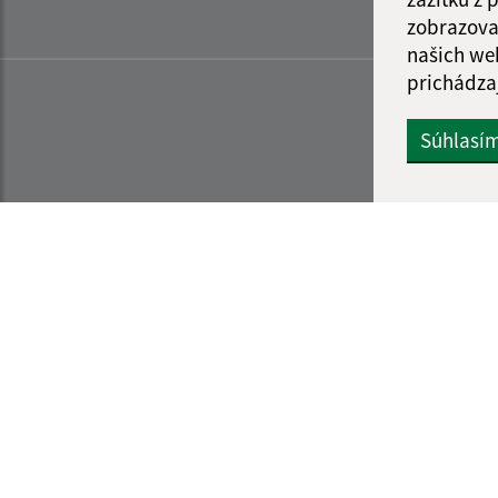
zobrazova
našich we
prichádza
Súhlasí
Informácie o stránke:
Navigácia: