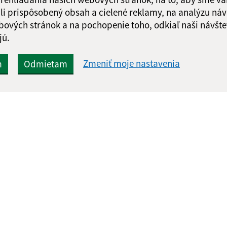
li prispôsobený obsah a cielené reklamy, na analýzu náv
bových stránok a na pochopenie toho, odkiaľ naši návšte
jú.
Zmeniť moje nastavenia
m
Odmietam
Rýchle odkazy:
Aktualiz