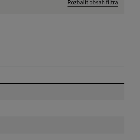
Rozbaliť obsah filtra
Dátum zverejnenia od:
Reset