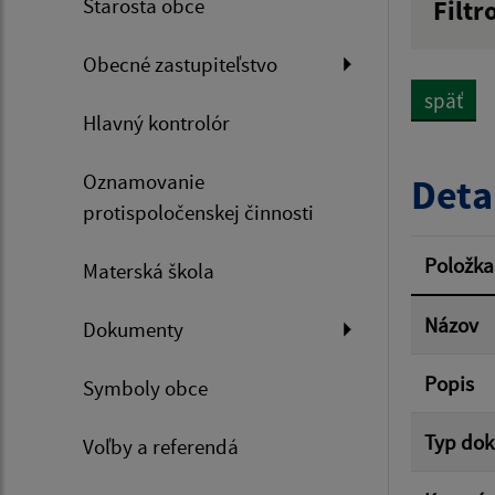
Starosta obce
Filtr
Názov
Obecné zastupiteľstvo
späť
Hlavný kontrolór
Dátum 
Oznamovanie
Deta
protispoločenskej činnosti
Filtr
Položka
Materská škola
Názov
Dokumenty
Popis
Symboly obce
Typ do
Voľby a referendá