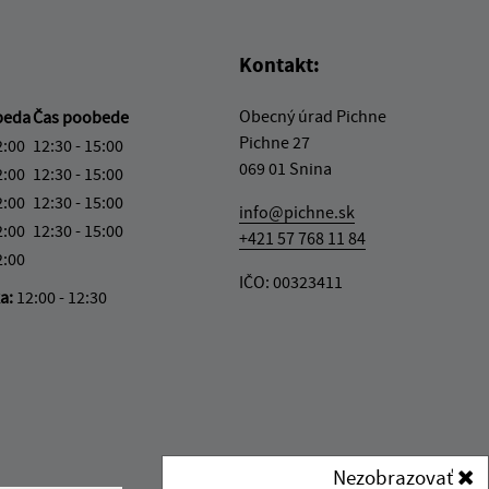
Kontakt:
Obecný úrad Pichne
beda
Čas poobede
Pichne 27
2:00
12:30 - 15:00
069 01 Snina
2:00
12:30 - 15:00
2:00
12:30 - 15:00
info@pichne.sk
2:00
12:30 - 15:00
+421 57 768 11 84
2:00
IČO: 00323411
ka:
12:00 - 12:30
Nezobrazovať