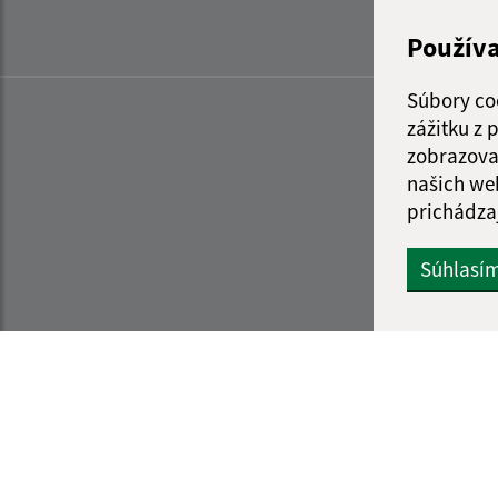
Použív
Súbory co
zážitku z
zobrazova
našich we
prichádza
Súhlasí
Informácie o stránke:
Navigácia: