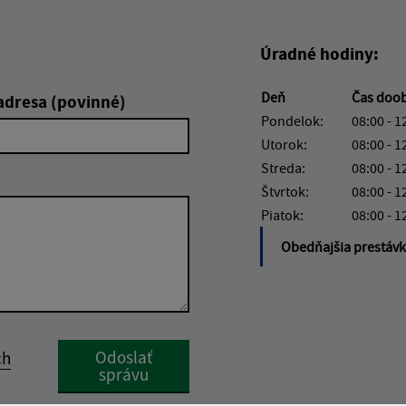
Úradné hodiny:
Deň
Čas doo
adresa (povinné)
Pondelok:
08:00 - 1
Utorok:
08:00 - 1
Streda:
08:00 - 1
Štvrtok:
08:00 - 1
Piatok:
08:00 - 1
Obedňajšia prestáv
Google reCaptcha Response
Odoslať
ch
správu