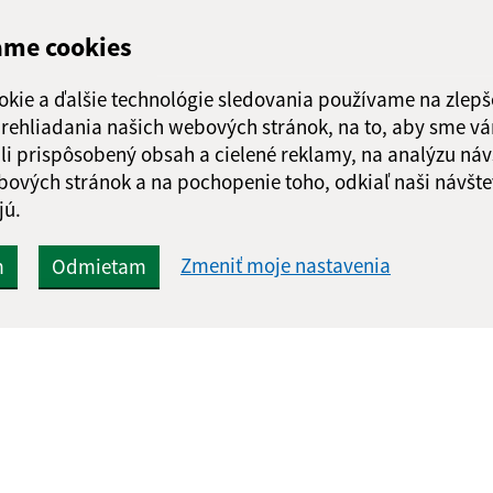
ame cookies
okie a ďalšie technológie sledovania používame na zlepš
 prehliadania našich webových stránok, na to, aby sme v
li prispôsobený obsah a cielené reklamy, na analýzu náv
bových stránok a na pochopenie toho, odkiaľ naši návšte
jú.
Zmeniť moje nastavenia
m
Odmietam
Rýchle odkazy:
Aktualiz