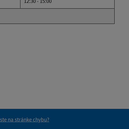
12:30 - 15:00
 ste na stránke chybu?
vás užitočné?
e pre vás užitočné?