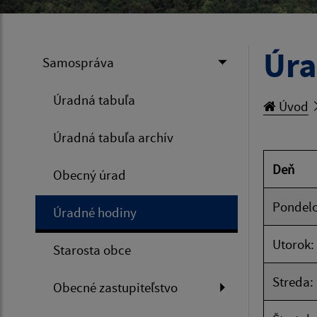
Úra
Samospráva
Úradná tabuľa
Úvod
Úradná tabuľa archív
Deň
Obecný úrad
Pondelo
Úradné hodiny
Utorok:
Starosta obce
Streda:
Obecné zastupiteľstvo