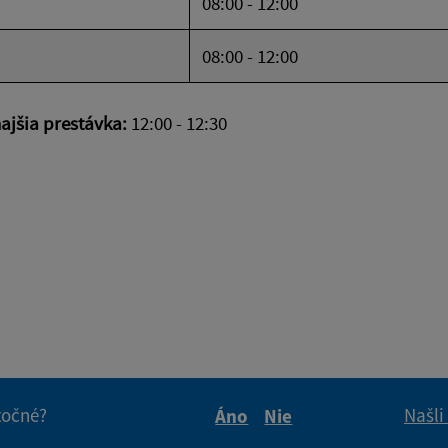
08:00 - 12:00
08:00 - 12:00
jšia prestávka:
12:00 - 12:30
itočné?
Našli
Áno
Nie
Boli tieto informácie pre 
Boli tieto informáci