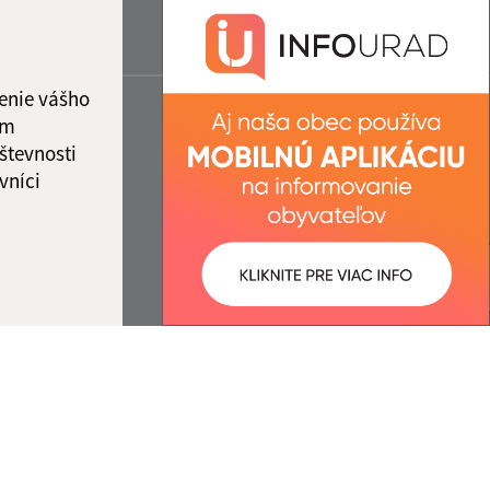
enie vášho
ám
števnosti
vníci
ované:
Správca obsahu: