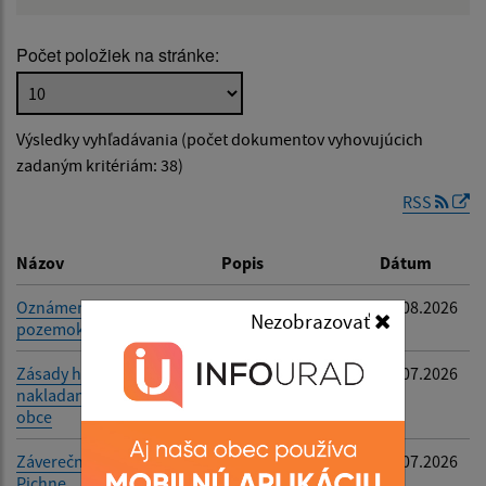
Názov:
Počet položiek na stránke:
Popis:
Výsledky vyhľadávania (počet dokumentov vyhovujúcich
Dátum zverejnenia od:
zadaným kritériám: 38)
RSS
Dátum zverejnenia do:
Názov
Popis
Dátum
Oznámenie o vstupe na
Verejná vyhláška
05.08.2026
Nezobrazovať
pozemok
Filtrovať
Reset
Zásady hospodárenia a
-
23.07.2026
nakladania s majetkom
obce
Záverečný účet Obce
-
23.07.2026
Pichne