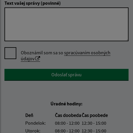
Text vašej správy (povinné)
Oboznámil som sa so
spracúvaním osobných
údajov
Google reCaptcha Response
Odoslať správu
Úradné hodiny:
Deň
Čas doobeda
Čas poobede
Pondelok:
08:00 - 12:00
12:30 - 15:00
Utorok:
08:00 - 12:00
12:30 - 15:00