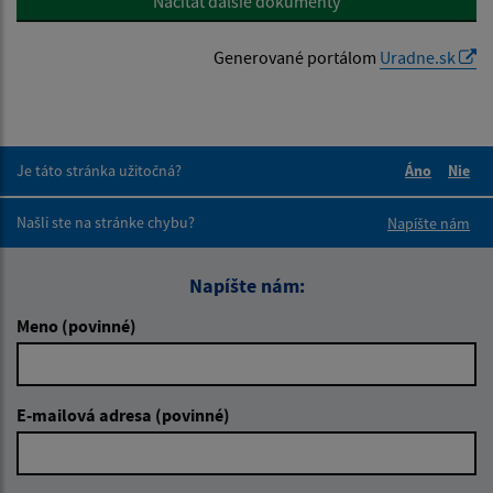
Načítať ďalšie dokumenty
Generované portálom
Uradne.sk
Je táto stránka užitočná?
Áno
Nie
Boli tieto 
Boli 
Našli ste na stránke chybu?
Napíšte nám
Napíšte nám:
Meno (povinné)
E-mailová adresa (povinné)