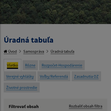
Úradná tabuľa
Úvod
Samospráva
Úradná tabuľa
Všetko
Rôzne
Rozpočet-Hospodárenie
Verejné vyhlášky
Voľby/Referendá
Zasadnutia OZ
Životné prostredie
Filtrovať obsah
Rozbaliť obsah filtra