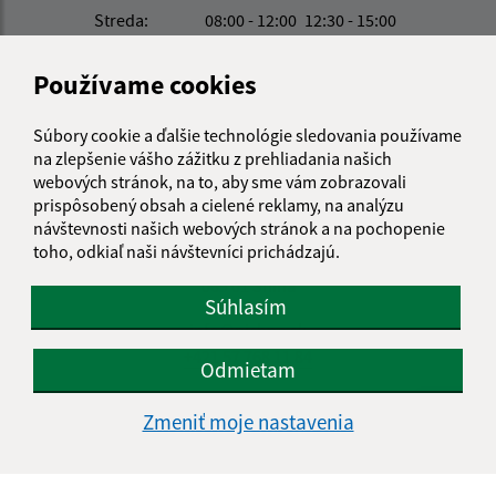
Streda:
08:00 - 12:00
12:30 - 15:00
Štvrtok:
08:00 - 12:00
12:30 - 15:00
Piatok:
08:00 - 12:00
Používame cookies
Obedňajšia prestávka:
12:00 - 12:30
Súbory cookie a ďalšie technológie sledovania používame
na zlepšenie vášho zážitku z prehliadania našich
webových stránok, na to, aby sme vám zobrazovali
Kontakt:
prispôsobený obsah a cielené reklamy, na analýzu
návštevnosti našich webových stránok a na pochopenie
Obecný úrad Pichne
toho, odkiaľ naši návštevníci prichádzajú.
Pichne 27
069 01 Snina
Súhlasím
info@pichne.sk
+421 57 768 11 84
Odmietam
IČO: 00323411
Zmeniť moje nastavenia