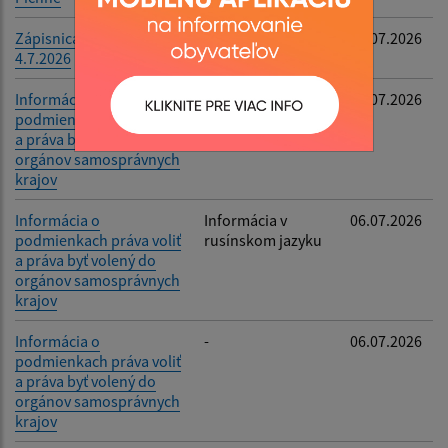
Zápisnica Referendum
-
06.07.2026
4.7.2026
Informácia o
Informácia v
06.07.2026
podmienkach práva voliť
ukrajinskom
a práva byť volený do
jazyku
orgánov samosprávnych
krajov
Informácia o
Informácia v
06.07.2026
podmienkach práva voliť
rusínskom jazyku
a práva byť volený do
orgánov samosprávnych
krajov
Informácia o
-
06.07.2026
podmienkach práva voliť
a práva byť volený do
orgánov samosprávnych
krajov