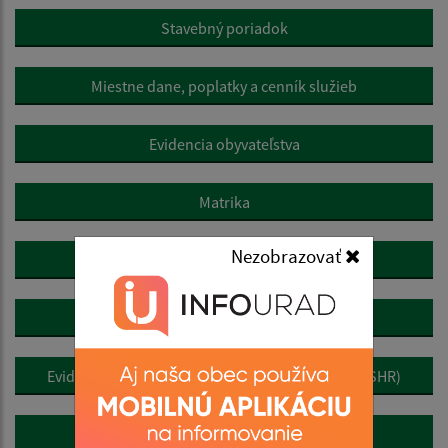
Stavebný poriadok
Miestne dane, poplatky a cenník služieb
Evidencia obyvateľstva
Matrika
Nezobrazovať
Evidencia stavieb
Životné prostredie
Evidencia samostatne hospodáriacich roľníkov (SHR)
Pre podnikateľov