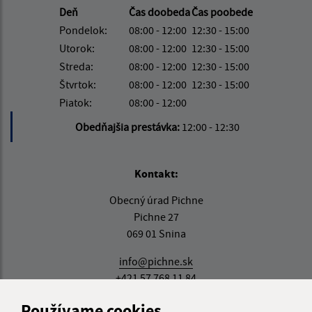
Deň
Čas doobeda
Čas poobede
Pondelok:
08:00 - 12:00
12:30 - 15:00
Utorok:
08:00 - 12:00
12:30 - 15:00
Streda:
08:00 - 12:00
12:30 - 15:00
Štvrtok:
08:00 - 12:00
12:30 - 15:00
Piatok:
08:00 - 12:00
Obedňajšia prestávka:
12:00 - 12:30
Kontakt:
Obecný úrad Pichne
Pichne 27
069 01 Snina
info@pichne.sk
+421 57 768 11 84
IČO: 00323411
Používame cookies