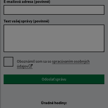
E-mailová adresa (povinné)
Text vašej správy (povinné)
Oboznámil som sa so
spracúvaním osobných
údajov
Google reCaptcha Response
Odoslať správu
Úradné hodiny: