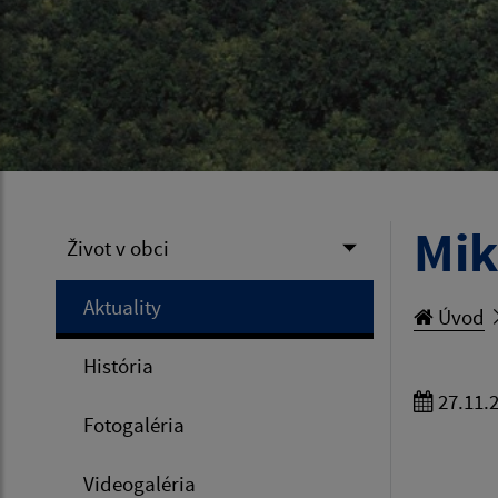
Mik
Život v obci
Aktuality
Úvod
História
27.11.
Fotogaléria
Videogaléria