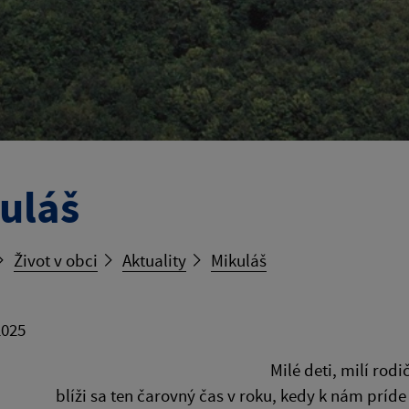
uláš
Život v obci
Aktuality
Mikuláš
2025
Milé deti, milí rodi
blíži sa ten čarovný čas v roku, kedy k nám príd