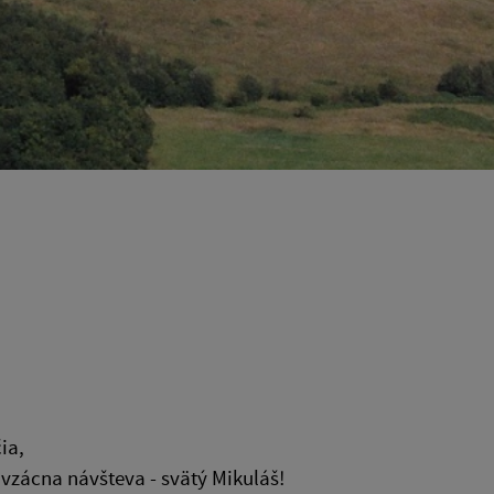
čia,
e vzácna návšteva - svätý Mikuláš!