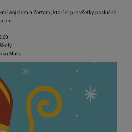
i anjelom a čertom, ktorí si pre všetky poslušné
apenie.
6:00
 školy
inku Mášu.