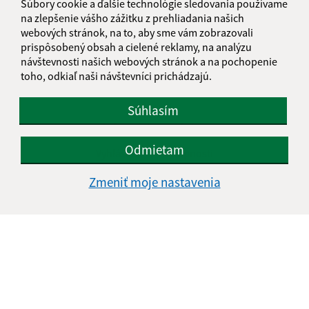
Súbory cookie a ďalšie technológie sledovania používame
na zlepšenie vášho zážitku z prehliadania našich
webových stránok, na to, aby sme vám zobrazovali
prispôsobený obsah a cielené reklamy, na analýzu
návštevnosti našich webových stránok a na pochopenie
toho, odkiaľ naši návštevníci prichádzajú.
Súhlasím
Informácie o stránke:
Odmietam
Vyhlásenie o prístupnosti
Autorské práva
Zmeniť moje nastavenia
Ochrana osobných údajov
Navigácia:
Vytlačiť aktuálnu stránku
Mapa stránok
Cookies
Rýchle odkazy: