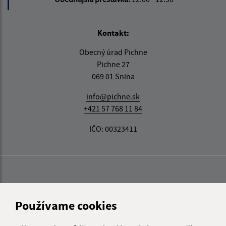
Kontakt:
Obecný úrad Pichne
Pichne 27
069 01 Snina
info@pichne.sk
+421 57 768 11 84
IČO: 00323411
Používame cookies