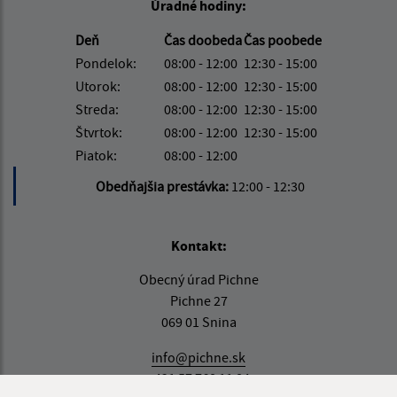
Úradné hodiny:
Deň
Čas doobeda
Čas poobede
Pondelok:
08:00 - 12:00
12:30 - 15:00
Utorok:
08:00 - 12:00
12:30 - 15:00
Streda:
08:00 - 12:00
12:30 - 15:00
Štvrtok:
08:00 - 12:00
12:30 - 15:00
Piatok:
08:00 - 12:00
Obedňajšia prestávka:
12:00 - 12:30
Kontakt:
Obecný úrad Pichne
Pichne 27
069 01 Snina
info@pichne.sk
+421 57 768 11 84