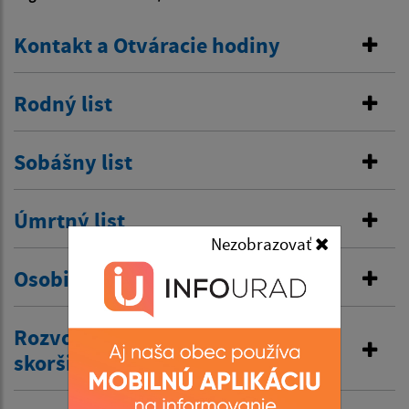
Kontakt a Otváracie hodiny
Rodný list
Sobášny list
Úmrtný list
Nezobrazovať
Osobitná matrika
Rozvod manželstva a prijatie
skoršieho priezviska