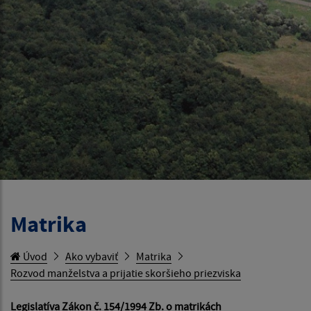
Matrika
Úvod
Ako vybaviť
Matrika
Rozvod manželstva a prijatie skoršieho priezviska
Legislatíva Zákon č. 154/1994 Zb. o matrikách