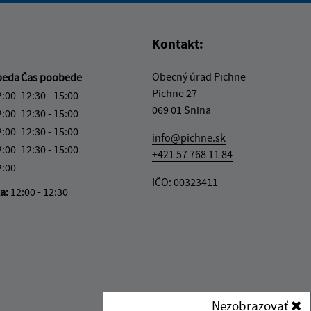
Kontakt:
Obecný úrad Pichne
beda
Čas poobede
Pichne 27
2:00
12:30 - 15:00
069 01 Snina
2:00
12:30 - 15:00
2:00
12:30 - 15:00
info@pichne.sk
2:00
12:30 - 15:00
+421 57 768 11 84
2:00
IČO: 00323411
ka:
12:00 - 12:30
Nezobrazovať