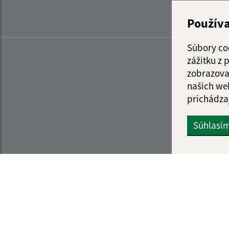
Použív
Súbory co
zážitku z
zobrazova
našich we
prichádza
Súhlasí
Informácie o stránke:
Navigácia: