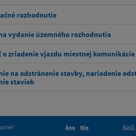
ačné rozhodnutie
na vydanie územného rozhodnutia
ť o zriadenie vjazdu miestnej komunikácie
nie na odstránenie stavby, nariadenie ods
nie stavieb
itočné?
Našli
Áno
Nie
Boli tieto informácie pre 
Boli tieto informáci