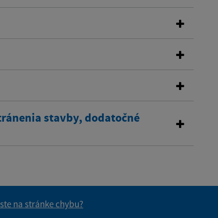
tránenia stavby, dodatočné
 ste na stránke chybu?
vás užitočné?
e pre vás užitočné?