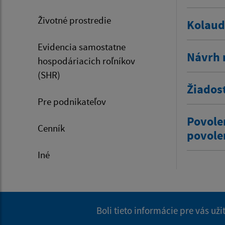
Životné prostredie
Kolaud
Evidencia samostatne
Návrh 
hospodáriacich roľníkov
(SHR)
Žiados
Pre podnikateľov
Povole
Cenník
povole
Iné
Boli tieto informácie pre vás už