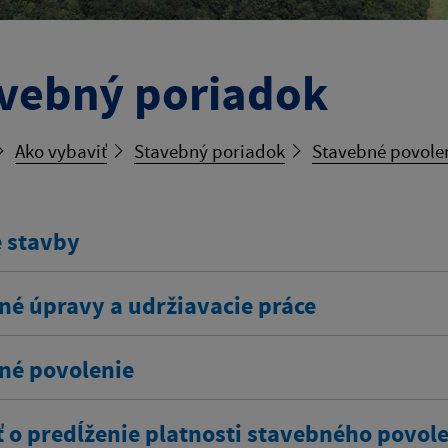
vebný poriadok
Ako vybaviť
Stavebný poriadok
Stavebné povole
 stavby
né úpravy a udržiavacie práce
né povolenie
ť o predĺženie platnosti stavebného povol