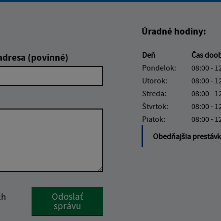
Úradné hodiny:
Deň
Čas doo
adresa (povinné)
Pondelok:
08:00 - 1
Utorok:
08:00 - 1
Streda:
08:00 - 1
Štvrtok:
08:00 - 1
Piatok:
08:00 - 1
Obedňajšia prestáv
Google reCaptcha Response
Odoslať
ch
správu