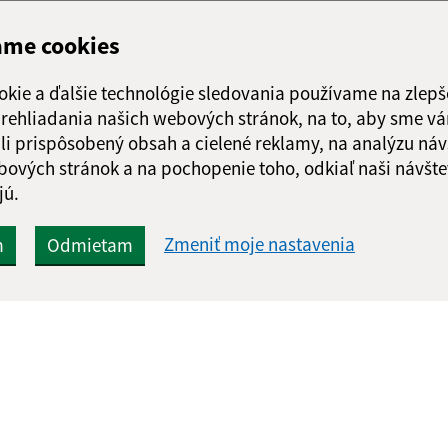
ame cookies
okie a ďalšie technológie sledovania používame na zlepš
 prehliadania našich webových stránok, na to, aby sme v
li prispôsobený obsah a cielené reklamy, na analýzu náv
bových stránok a na pochopenie toho, odkiaľ naši návšte
jú.
Zmeniť moje nastavenia
m
Odmietam
Rýchle odkazy:
Aktualiz