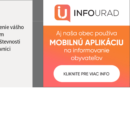
enie vášho
ám
števnosti
vníci
ované:
Správca obsahu: