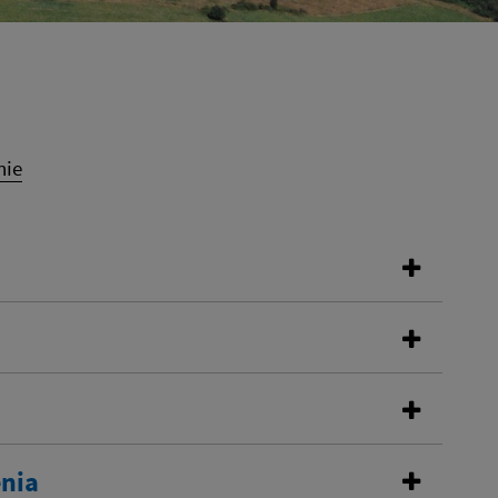
nie
enia