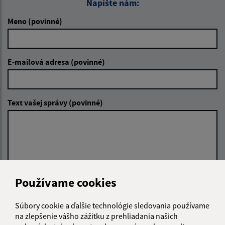
Napíšte nám:
Meno (povinné)
E-mailová adresa (povinné)
Text vašej správy (povinné)
Používame cookies
Oboznámil som sa so
spracúvaním osobných
údajov
Súbory cookie a ďalšie technológie sledovania používame
na zlepšenie vášho zážitku z prehliadania našich
Google reCaptcha Response
Odoslať správu