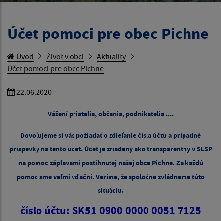
Účet pomoci pre obec Pichne
Úvod
Život v obci
Aktuality
Účet pomoci pre obec Pichne
22.06.2020
Vážení priatelia, občania, podnikatelia ....
Dovoľujeme si vás požiadať o zdieľanie čísla účtu a prípadné
príspevky na tento účet. Účet je zriadený ako transparentný v SLSP
na pomoc záplavami postihnutej našej obce Pichne. Za každú
pomoc sme veľmi vďační. Veríme, že spoločne zvládneme túto
situáciu.
číslo účtu: SK51 0900 0000 0051 7125